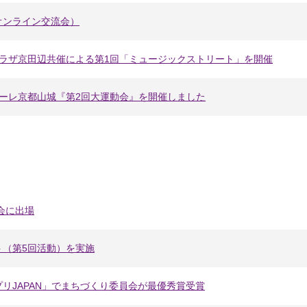
オンライン交流会）
プラザ京田辺共催による第1回「ミュージックストリート」を開催
ーレ京都山城『第2回大運動会』を開催しました
会に出場
ト（第5回活動）を実施
リJAPAN」でまちづくり委員会が最優秀賞受賞