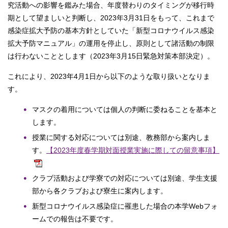
究活動への影響を鑑みた場合、年度替わりのタイミングが移行時
期として望ましいと判断し、2023年3月31日をもって、これまで
感染症拡大予防の基本方針としていた「新型コロナウイルス感染
拡大予防マニュアル」の運用を停止し、原則として諸活動の制限
は行わないこととします（2023年3月15日緊急対策本部決定）。
これにより、2023年4月1日から以下のような取り扱いとなりま
す。
マスクの着用については個人の判断に委ねることを基本と
します。
授業に関する対応については別途、教務部から案内しま
す。
【2023年度春学期対面授業実施に際しての留意事項】
クラブ活動および学寮での対応については別途、学生支援
部から各クラブおよび寮生に案内します。
新型コロナウイルス感染症に罹患した場合の本学Webフォ
ームでの報告は不要です。