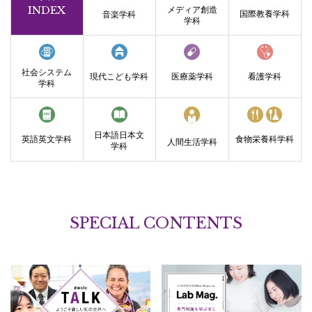
INDEX
メディア
創造
国際教養
学科
音楽学科
学科
社会
システム
現代
こども
学科
医療薬
学科
看護
学科
学科
日本語
日本文
英語英文
学科
食物
栄養科
学科
人間生活
学科
学科
SPECIAL CONTENTS