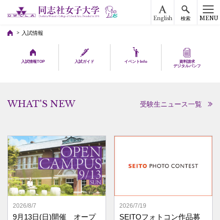
English
MENU
検索
入試情報
入試情報TOP
入試ガイド
イベントInfo
資料請求
デジタルパンフ
WHAT'S NEW
受験生ニュース一覧
2026/8/7
2026/7/19
9月13日(日)開催 オープ
SEITOフォトコン作品募