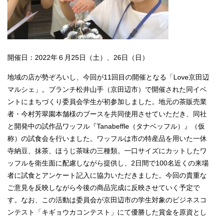
開催日：2022年６月25日（土）、26日（日）
地域の店が勢ぞろいし、今回が11回目の開催となる「Love京田辺
マルシェ」。ブランチ松井山手（京田辺市）で開催された同イベ
ントにまちづくり委員会学生が初参加しました。地元の茶販売業
者・今村芳翠園本舗様のブースを共同使用させていただき、同社
と開発中の試作品ワッフル『Tanabeffle（タナベッフル）』（仮
称）の試食会を行いました。ワッフルは市の特産品を用いた一休
寺納豆、抹茶、ほうじ茶味の三種類。一口サイズにカットしたワ
ッフルを衛生面に配慮しながら提供し、2日間で100名近くの来場
者に試食とアンケート記入に協力いただきました。今回の貴重な
ご意見を反映しながら今後の商品完成に反映させていく予定で
す。なお、この活動は委員会が京田辺市の学生対象のビジネスコ
ンテスト「キギョウカコンテスト」にて優勝した賞金を原資とし