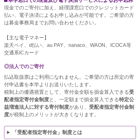
本学窓口での現金及び電子決済サービスによるお申込み
イン講演会のご案内
現金でのご寄付に加え、経理課窓口でのクレジットカード
払い、電子決済によるお申し込みが可能です。ご希望の方
2022年1月24日
は募金事務局までお問い合わせください。
寄付金免税措置の手続き方法について（2021年にご
寄付いただいた皆さまへ）
【主な電子マネー】
楽天ペイ、d払い、au PAY、nanaco、WAON、ICOCA等
2021年12月8日
交通系ICカード
2021年中の日付でのご寄付領収書発行について
◎法人でのご寄付
2021年12月1日
寄付金のゆうちょ払込取扱票ご利用について
払込取扱票はご利用になれません。ご希望の方は所定の寄
付申込書を本学よりお送りいたします。
2021年10月28日
税制上の優遇措置として、寄付金全額を損金算入できる
受
ぶどうの樹サポーターズ通信第7号を発行しました
配者指定寄付金制度
と、一定額まで損金算入できる
特定公
益増進法人に対する寄付制度
があり、
受配者指定寄付金制
2021年7月1日
度
が税制上のメリットが大きくなります。
ぶどうの樹サポーターズ通信第6号を発行しました
「受配者指定寄付金」制度とは
2021年4月1日