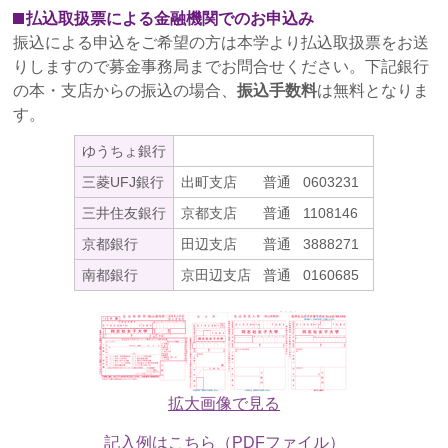
2022年12月13日
払込取扱票による金融機関でのお申込み
2022年度「ぶどうの樹サポーターの集い」のご案内
振込による申込をご希望の方は本学より払込取扱票をお送
りしますので募金事務局までお問合せください。下記銀行
2022年12月13日
の本・支店からの振込の場合、
振込手数料
は無料となりま
2022年中の日付での寄付領収書発行について
す。
2022年11月30日
ゆうちょ銀行
領収証発行日付基準の一部変更について
三菱UFJ銀行
出町支店
普通
0603231
2022年11月17日
三井住友銀行
京都支店
普通
1108146
ぶどうの樹サポーターズ通信第9号を発行しました
京都銀行
田辺支店
普通
3888271
南都銀行
京田辺支店
普通
0160685
2022年8月24日
2022年度『大文字の送り火 観覧の会』を開催しまし
た
2022年7月13日
第2回『ぶどうの樹オンライン講演会』を開催しまし
拡大画像で見る
た
記入例はこちら（PDFファイル）