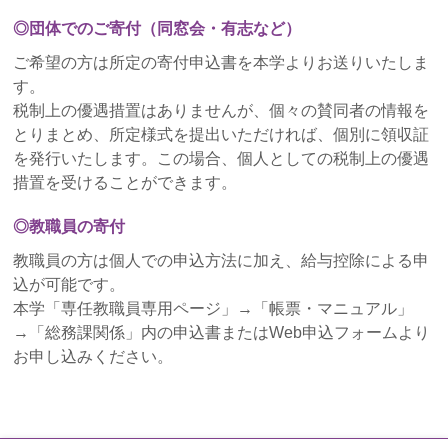
2021年度の募集を開始いたしました
◎団体でのご寄付（同窓会・有志など）
2021年2月19日
ご希望の方は所定の寄付申込書を本学よりお送りいたしま
寄付金免税措置の手続き方法について（2020年にご
す。
寄付いただいた皆さまへ）
税制上の優遇措置はありませんが、個々の賛同者の情報を
とりまとめ、所定様式を提出いただければ、個別に領収証
2020年11月13日
を発行いたします。この場合、個人としての税制上の優遇
ぶどうの樹サポーターズ通信第5号を発行しました
措置を受けることができます。
2020年9月1日
◎教職員の寄付
遺贈によるご寄付制度に関する提携銀行に南都銀行
が加わりました
教職員の方は個人での申込方法に加え、給与控除による申
込が可能です。
2020年6月12日
本学「専任教職員専用ページ」→「帳票・マニュアル」
ぶどうの樹サポーターズ通信第４号を発行しました
→「総務課関係」内の申込書またはWeb申込フォームより
お申し込みください。
2020年4月1日
2020年度の募集事業を開始いたしました
2020年2月21日