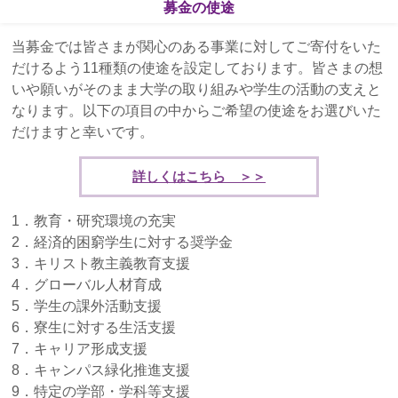
募金の使途
「ぶどうの樹サポーターの集い」を開催しました
当募金では皆さまが関心のある事業に対してご寄付をいた
2020年2月17日
だけるよう11種類の使途を設定しております。皆さまの想
寄付金免税措置の手続き方法について（2019年にご
いや願いがそのまま大学の取り組みや学生の活動の支えと
寄付いただいた皆さまへ）
なります。以下の項目の中からご希望の使途をお選びいた
だけますと幸いです。
2019年12月24日
ご利用可能なクレジットカードにダイナースクラブ
詳しくはこちら ＞＞
カードを追加いたしました。
1．教育・研究環境の充実
2019年8月21日
2．経済的困窮学生に対する奨学金
「大文字の送り火 観覧の会」を開催しました
3．キリスト教主義教育支援
2019年6月10日
4．グローバル人材育成
大文字の送り火観覧の会 ご案内
5．学生の課外活動支援
6．寮生に対する生活支援
2019年2月12日
7．キャリア形成支援
支払可能なコンビニに「セブンーイレブン」を追加
8．キャンパス緑化推進支援
しました
9．特定の学部・学科等支援