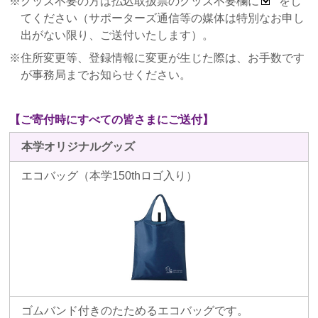
グッズ不要の方は払込取扱票のグッズ不要欄に
をし
会」を開催しました
てください（サポーターズ通信等の媒体は特別なお申し
2018年7月19日
出がない限り、ご送付いたします）。
寄付者の方を対象とした「キャンパス見学会」を開
住所変更等、登録情報に変更が生じた際は、お手数です
催しました
が事務局までお知らせください。
2018年4月2日
同志社女子大学サポーターズ募金“ぶどうの樹”募集開
【ご寄付時にすべての皆さまにご送付】
始について
本学オリジナルグッズ
エコバッグ（本学150thロゴ入り）
ゴムバンド付きのたためるエコバッグです。