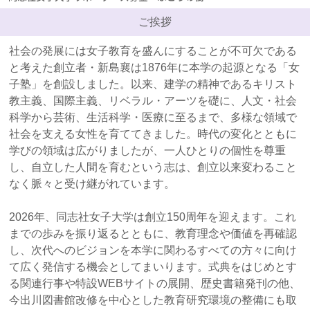
2025年中の日付での寄付領収書発行をご希望の方へ
ご挨拶
2025年12月18日
社会の発展には女子教育を盛んにすることが不可欠である
ぶどうの樹オンライン講演会『同志社と合唱音楽～
と考えた創立者・新島襄は1876年に本学の起源となる「女
全メサイアと魂をつむぐ100年』を開催しました
子塾」を創設しました。以来、建学の精神であるキリスト
教主義、国際主義、リベラル・アーツを礎に、人文・社会
2025年12月3日
科学から芸術、生活科学・医療に至るまで、多様な領域で
【2/20（金）】2025年度「ぶどうの樹サポーターの
社会を支える女性を育ててきました。時代の変化とともに
集い」のご案内
学びの領域は広がりましたが、一人ひとりの個性を尊重
2025年11月20日
し、自立した人間を育むという志は、創立以来変わること
ぶどうの樹サポーターズ通信第15号を発行しました
なく脈々と受け継がれています。
2025年10月31日
2026年、同志社女子大学は創立150周年を迎えます。これ
【12/10（水）】ぶどうの樹オンライン講演会『同志
までの歩みを振り返るとともに、教育理念や価値を再確認
社と合唱音楽－「全同志社メサイア」の魂をつむぐ
し、次代へのビジョンを本学に関わるすべての方々に向け
100年－』のご案内
て広く発信する機会としてまいります。式典をはじめとす
る関連行事や特設WEBサイトの展開、歴史書籍発刊の他、
2025年8月25日
今出川図書館改修を中心とした教育研究環境の整備にも取