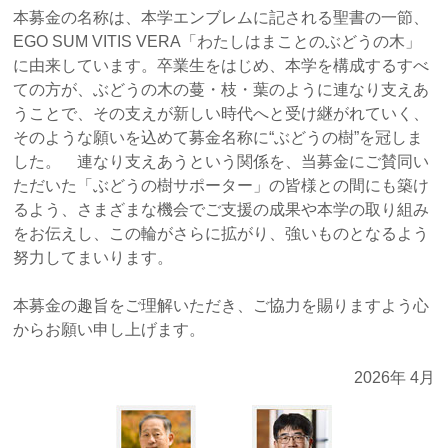
2024年中の日付での寄付領収書発行をご希望の方へ
本募金の名称は、本学エンブレムに記される聖書の一節、
EGO SUM VITIS VERA「わたしはまことのぶどうの木」
2024年12月17日
に由来しています。卒業生をはじめ、本学を構成するすべ
ぶどうの樹オンライン講演会 『同志社と医療・看
ての方が、ぶどうの木の蔓・枝・葉のように連なり支えあ
護』を開催
うことで、その支えが新しい時代へと受け継がれていく、
そのような願いを込めて募金名称に“ぶどうの樹”を冠しま
2024年11月7日
した。 連なり支えあうという関係を、当募金にご賛同い
【2/21（金）】2024年度「ぶどうの樹サポーターの
ただいた「ぶどうの樹サポーター」の皆様との間にも築け
集い」のご案内
るよう、さまざまな機会でご支援の成果や本学の取り組み
をお伝えし、この輪がさらに拡がり、強いものとなるよう
2024年10月30日
努力してまいります。
【12/11（水）】ぶどうの樹オンライン講演会『同志
社と医療・看護』のご案内
本募金の趣旨をご理解いただき、ご協力を賜りますよう心
からお願い申し上げます。
2024年8月22日
2024年度『大文字の送り火 観覧の会』を開催
2026年 4月
2024年6月19日
【8/16（金）】2024年度大文字の送り火 観覧の会の