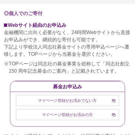
2023年12月13日
◎個人でのご寄付
2023年中の日付での寄付領収書発行をご希望の方へ
Webサイト経由のお申込み
2023年11月27日
金融機関に出向く必要がなく、24時間Webサイトから直接
2023年度「ぶどうの樹サポーターの集い」のご案内
お申込みができ、継続的な寄付も可能です。
下記より学校法人同志社募金サイトの専用申込ページへ遷
2023年11月8日
移します。TOPページから当募金を選択ください。
ぶどうの樹サポーターズ通信第11号を発行しました
TOPページは同志社の募金事業を総称して「同志社創立
2023年10月27日
150 周年記念募金のご案内」と記載されています。
【12/13（水）】ぶどうの樹オンライン講演会『クリ
スマスのこころ～キリスト教主義教育を考える～』
募金お申込み
のご案内
マイページ登録がお済みでない方
2023年8月24日
2023年度『大文字の送り火 観覧の会』を開催
マイページ登録がお済みの方
2023年7月7日
コンビニ支払いによるご寄付の受付廃止について