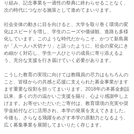
2025年度『大文字の送り火 観覧の会』を開催
り組み、記念事業を一過性の祭典に終わらせることなく、
次の時代につながる施策として進めてまいります。
2025年6月25日
ぶどうの樹サポーターズ通信第14号を発行しました
社会全体の動きに目を向けると、大学を取り巻く環境の変
化はスピードを増し、学生のニーズや価値観、進路も多様
2025年6月23日
化しています。このような時代だからこそ、かつて新島襄
【8/16（土）】2025年度大文字の送り火 観覧の会の
が「人一人ハ大切ナリ」と語ったように、社会の変化にき
ご案内
め細かく対応し、学生一人ひとりの成長に寄り添えるよ
う、充分な支援を行き届けていく必要があります。
2025年4月1日
2025年度の募集を開始いたしました
こうした教育の実現に向けては教職員の尽力はもちろんの
こと、皆様からの共感と応援に支えられた募金事業がます
2025年3月4日
ます重要な役割を担ってまいります。2018年の本募金創設
2024年度「ぶどうの樹サポーターの集い」を開催
以来、多くの方の温かいご支援を賜り、心より感謝申し上
げます。お寄せいただいたご寄付は、教育環境の充実や奨
2025年2月10日
学金給付などに活用され、本学の発展を支えてきました。
寄付金免税措置の手続き（確定申告）方法について
今後も、さらなる飛躍をめざす本学の原動力となるよう、
（2024年にご寄付いただいた皆さまへ）
広く募集事業を展開してまいりたく存じます。
2024年12月24日