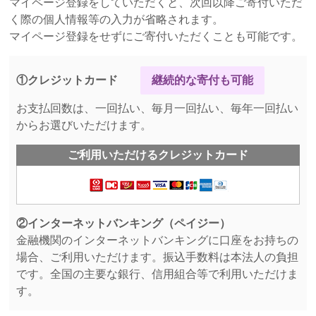
マイページ登録をしていただくと、次回以降ご寄付いただ
く際の個人情報等の入力が省略されます。
2023年6月30日
マイページ登録をせずにご寄付いただくことも可能です。
ぶどうの樹サポーターズ通信第10号を発行しました
2023年6月15日
①クレジットカード
【8/16（水）】2023年度大文字の送り火 観覧の会の
お支払回数は、一回払い、毎月一回払い、毎年一回払い
ご案内
からお選びいただけます。
2023年4月3日
ご利用いただけるクレジットカード
2023年度の募集を開始いたしました
2023年2月28日
2022年度「ぶどうの樹サポーターの集い」を開催し
②インターネットバンキング（ペイジー）
ました
金融機関のインターネットバンキングに口座をお持ちの
2023年2月14日
場合、ご利用いただけます。振込手数料は本法人の負担
寄付金免税措置の手続き（確定申告）方法について
です。全国の主要な銀行、信用組合等で利用いただけま
（2022年にご寄付いただいた皆さまへ）
す。