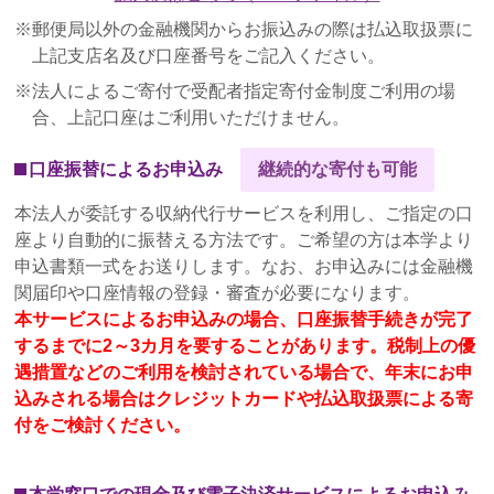
2022年6月20日
郵便局以外の金融機関からお振込みの際は払込取扱票に
ぶどうの樹サポーターズ通信第８号を発行しました
上記支店名及び口座番号をご記入ください。
法人によるご寄付で受配者指定寄付金制度ご利用の場
2022年6月16日
合、上記口座はご利用いただけません。
【8/16（火）】大文字の送り火 観覧の会のご案内
口座振替によるお申込み
2022年6月10日
【7/10（日）】ぶどうの樹オンライン講演会『くら
本法人が委託する収納代行サービスを利用し、ご指定の口
しをより豊かに～音楽と居住環境がもたらす効果
座より自動的に振替える方法です。ご希望の方は本学より
～』のご案内
申込書類一式をお送りします。なお、お申込みには金融機
関届印や口座情報の登録・審査が必要になります。
2022年4月1日
本サービスによるお申込みの場合、口座振替手続きが完了
2022年度の募集を開始いたしました
するまでに2～3カ月を要することがあります。税制上の優
遇措置などのご利用を検討されている場合で、年末にお申
2022年2月24日
込みされる場合はクレジットカードや払込取扱票による寄
『ぶどうの樹オンライン講演会』を開催しました
付をご検討ください。
2022年1月24日
同志社女子大学サポーターズ募金“ぶどうの樹”オンラ