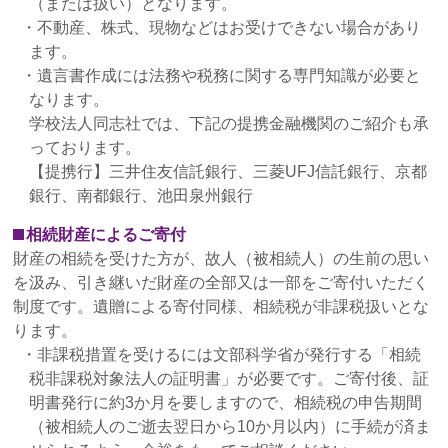
（または扱い）となります。
・不動産、株式、現物などはお受けできない場合があり
ます。
・遺言書作成には法務や税務に関する専門知識が必要と
なります。
学校法人同志社では、下記の提携金融機関のご紹介も承
っております。
【提携行】三井住友信託銀行、三菱UFJ信託銀行、京都
銀行、南都銀行、池田泉州銀行
相続財産によるご寄付
財産の相続を受けた方が、故人（被相続人）の生前の思い
を汲み、引き継いだ財産の全部又は一部をご寄付いただく
制度です。遺贈による寄付同様、相続税が非課税扱いとな
ります。
・非課税措置を受けるには文部科学省が発行する「相続
税非課税対象法人の証明書」が必要です。ご寄付後、証
明書発行に約3か月を要しますので、相続税の申告期間
（被相続人のご逝去翌日から10か月以内）に手続が済ま