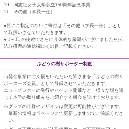
10．同志社女子大学創立150周年記念事業
2019年1月31日
11．その他（学長一任）
寄付金免税措置の手続き方法について（2018年にご
寄付いただいた皆さまへ）
●特にご指定のないご寄付は「その他（学長一任）」とし
て取扱いさせていただきます。
2019年1月30日
● 1～11 の使途でさらに具体的な希望がございましたら払
個人住民税の寄付金税額控除対象自治体の範囲拡大
込取扱票の通信欄にその旨ご記載ください。
について
2018年12月21日
ぶどうの樹サポーター制度
ぶどうの樹サポーターの集い ～ａｔ クリスマス
当募金事業にご支援をいただいた皆さまを「ぶどうの樹サ
～ を開催しました
ポーターズ会員」として登録させていただきます。
2018年10月12日
ニューズレターの発行やイベント開催など、様々な場を通
ぶどうの樹サポーターの集い ～atクリスマス～ の
じて本学の取り組みをご紹介する機会を設けております。
ご案内
グッズの仕様やデザインは変更の可能性がございます。
最新の情報は当ページにて更新しますのでご確認くださ
2018年8月22日
い。
寄付者の方を対象とした「大文字の送り火 観覧の