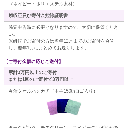
（ネイビー・ポリエステル素材）
領収証及び寄付金控除証明書
確定申告時に必要となりますので、大切に保管くださ
い。
※継続でご寄付の方は当年12月までのご寄付を合算
し、翌年1月にまとめてお送りします。
【ご寄付金額に応じご送付】
累計
3
万円以上のご寄付
または1回のご寄付で
3
万円以上
今治タオルハンカチ（本学150thロゴ入り）
ダークピンク、モスグリーン、ネイビーのいずれかを