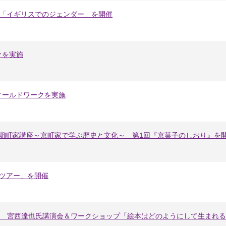
会「イギリスでのジェンダー」を開催
クを実施
ィールドワークを実施
5期町家講座～京町家で学ぶ歴史と文化～ 第1回『京菓子のしおり』を
くツアー」を開催
家 宮西達也氏講演会＆ワークショップ「絵本はどのようにして生まれ