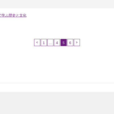
で学ぶ歴史と文化
1
…
4
5
6
（こ
の
ペ
ー
ジ）