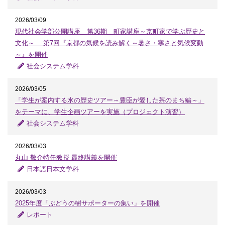
2026/03/09
現代社会学部公開講座 第36期 町家講座～京町家で学ぶ歴史と
文化～ 第7回『京都の気候を読み解く～暑さ・寒さと気候変動
～』を開催
社会システム学科
2026/03/05
「学生が案内する水の歴史ツアー～豊臣が愛した茶のまち編～」
をテーマに、学生企画ツアーを実施（プロジェクト演習）
社会システム学科
2026/03/03
丸山 敬介特任教授 最終講義を開催
日本語日本文学科
2026/03/03
2025年度「ぶどうの樹サポーターの集い」を開催
レポート