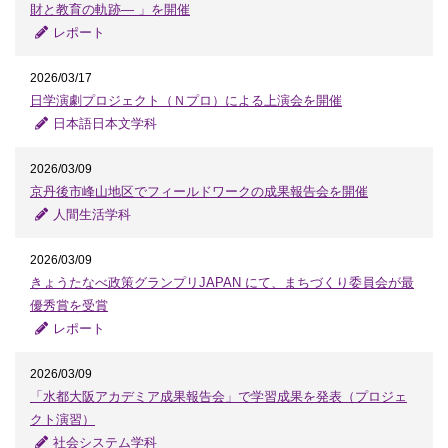
財と教育の軌跡― 」を開催
レポート
2026/03/17
日学演劇プロジェクト（Ｎプロ）による上演会を開催
日本語日本文学科
2026/03/09
京丹後市峰山地区でフィールドワークの成果報告会を開催
人間生活学科
2026/03/09
きょうたなべ政策グランプリJAPAN にて、まちづくり委員会が最
優秀賞を受賞
レポート
2026/03/09
「水都大阪アカデミア成果報告会」で学習成果を発表（プロジェ
クト演習）
社会システム学科