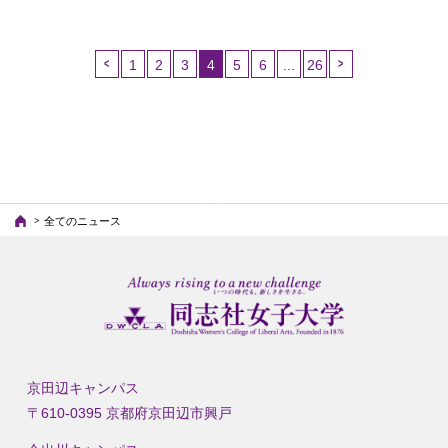
1
2
3
4
5
6
...
26
（こ
の
ペ
ー
ジ）
全てのニュース
京田辺キャンパス
〒610-0395 京都府京田辺市興戸