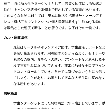
毎年、特に新入生をターゲットとして、悪質な団体による勧誘活
動が、キャンパス内外やSNS上で行われている実態があります。
このような勧誘に対しては、安易に氏名や携帯番号・メールアド
レス・SNSアカウントといった個人情報は教えず、執拗な勧誘に
は毅然とした態度で断ることが肝心です。以下はその一例です。
カルト宗教団体
最初はサークルやボランティア団体、学生生活サポートなど
を装い接近されます。宗教団体と分からぬよう、セミナーや
勉強会の案内、食事会への誘い、アンケートなどあらゆる手
段で言葉巧みに近づいてきます。非常に巧妙な手口でマイン
ドコントロールしていき、自分では気づかないうちに入信し
てしまうことがあり、結果として正常な大学生活に戻れなく
なる恐れがあります。
悪徳商法
学生をターゲットにした悪徳商法は年々増加しています。以