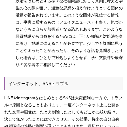
政治をはじめとする様々な社会問題に対して真剣に考える学
生の心の隙を狙い、過激な思想を植え付けようとする団体の
活動が報告されています。このような団体が発信する情報
は、事実に反するもの（フェイクニュース）も多く、気づか
ないうちに自らが加害者となる恐れもあります。このような
悪質勧誘から自身を守るためには、正しい知識と対処法を身
に着け、勧誘に備えることが必要です。少しでも疑問に思う
ことや困ったことがあったり、そのような話を見聞きしたり
した場合は、ひとりで対処しようとせず、学生支援課や最寄
りの警察署等に相談してください。
インターネット、SNSトラブル
LINEやInstagramをはじめとするSNSは大変便利な一方で、トラブ
ルの原因となることもあります。一度インターネット上に公開さ
れた文章や画像は、たとえ削除したとしてもどこかに残り続け、
決して無かったことにはできません。その結果、将来の自分自身
や就職等の進路に影響が及ぶこともあります。適切なリテラシー