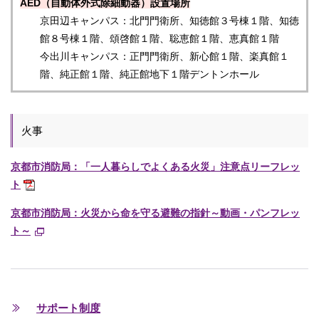
AED（自動体外式除細動器）設置場所
京田辺キャンパス：北門門衛所、知徳館３号棟１階、知徳
館８号棟１階、頌啓館１階、聡恵館１階、恵真館１階
今出川キャンパス：正門門衛所、新心館１階、楽真館１
階、純正館１階、純正館地下１階デントンホール
火事
京都市消防局：「一人暮らしでよくある火災」注意点リーフレッ
ト
京都市消防局：火災から命を守る避難の指針～動画・パンフレッ
ト～
サポート制度