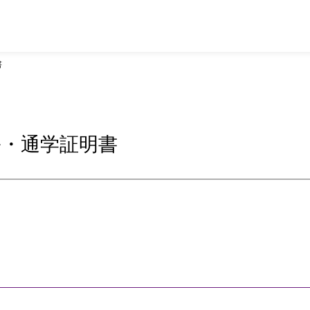
書
ル・通学証明書