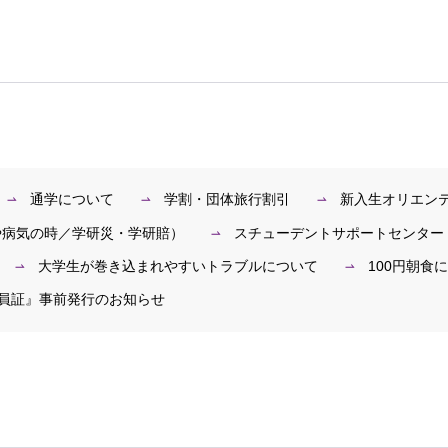
通学について
学割・団体旅行割引
新入生オリエン
や病気の時／学研災・学研賠）
スチューデントサポートセンター
大学生が巻き込まれやすいトラブルについて
100円朝食
会員証』事前発行のお知らせ