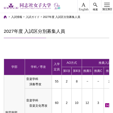
English
MENU
検索
入試情報
入試ガイド
2027年度 入試区分別募集人員
2027年度 入試区分別募集人員
AO方式
推薦入試
入学
学部
学科／専攻
定員
第Ⅰ項
第Ⅱ項
推薦S
推薦C
推薦
音楽学科
55
2
8
−
−
25
演奏専攻
音楽学科
6
60
2
10
12
3
音楽文化専攻
学芸学部