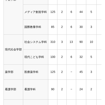
メディア創造学科
125
2
6
44
5
−
国際教養学科
85
2
6
30
3
−
社会システム学科
310
3
13
90
10
−
現代社会学部
現代こども学科
100
2
6
32
5
−
薬学部
医療薬学科
125
2
−
45
3
−
看護学部
看護学科
90
2
−
24
2
−