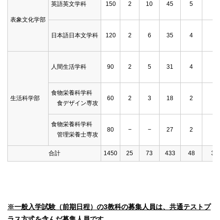
英語英文学科
150
2
10
45
5
−
表象文化学部
日本語日本文学科
120
2
6
35
4
−
人間生活学科
90
2
5
31
4
−
食物栄養科学科
生活科学部
60
2
3
18
2
−
食デザイン専攻
食物栄養科学科
80
−
−
27
2
−
管理栄養士専攻
合計
1450
25
73
433
48
31
※一般入学試験（前期日程）の3教科の募集人員は、共通テストプ
ラス方式を含んだ募集人員です。