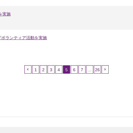
を実施
グボランティア活動を実施
1
2
3
4
5
6
7
...
26
（こ
の
ペ
ー
ジ）