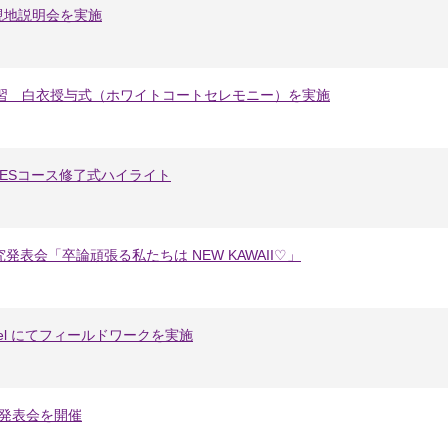
現地説明会を実施
実習 白衣授与式（ホワイトコートセレモニー）を実施
ESコース修了式ハイライト
発表会「卒論頑張る私たちは NEW KAWAII♡」
iel にてフィールドワークを実施
動発表会を開催