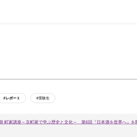
#レポート
#受験生
6期 町家講座～京町家で学ぶ歴史と文化～ 第6回『日本酒を世界へ』を