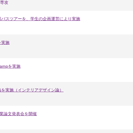
専攻
県バスツアーを、学生の企画運営により実施
を実施
P Campを実施
義を実施（インテリアデザイン論）
卒業論文発表会を開催