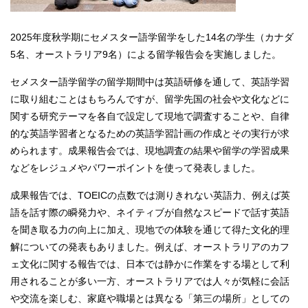
2025年度秋学期にセメスター語学留学をした14名の学生（カナダ
5名、オーストラリア9名）による留学報告会を実施しました。
セメスター語学留学の留学期間中は英語研修を通して、英語学習
に取り組むことはもちろんですが、留学先国の社会や文化などに
関する研究テーマを各自で設定して現地で調査することや、自律
的な英語学習者となるための英語学習計画の作成とその実行が求
められます。成果報告会では、現地調査の結果や留学の学習成果
などをレジュメやパワーポイントを使って発表しました。
成果報告では、TOEICの点数では測りきれない英語力、例えば英
語を話す際の瞬発力や、ネイティブが自然なスピードで話す英語
を聞き取る力の向上に加え、現地での体験を通じて得た文化的理
解についての発表もありました。例えば、オーストラリアのカフ
ェ文化に関する報告では、日本では静かに作業をする場として利
用されることが多い一方、オーストラリアでは人々が気軽に会話
や交流を楽しむ、家庭や職場とは異なる「第三の場所」としての