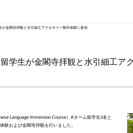
学生が金閣寺拝観と水引細工アクセサリー製作体験に参加
C）留学生が金閣寺拝観と水引細工ア
e Language Immersion Course）Aターム留学生3名と
作体験および金閣寺拝観を行いました。