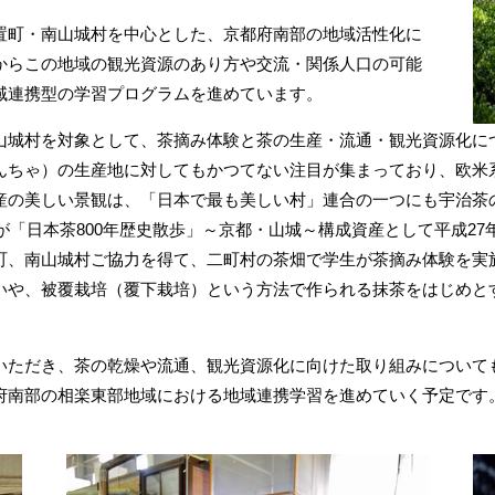
置町・南山城村を中心とした、京都府南部の地域活性化に
からこの地域の観光資源のあり方や交流・関係人口の可能
域連携型の学習プログラムを進めています。
山城村を対象として、茶摘み体験と茶の生産・流通・観光資源化に
んちゃ）の生産地に対してもかつてない注目が集まっており、欧米
産の美しい景観は、「日本で最も美しい村」連合の一つにも宇治茶
どが「日本茶800年歴史散歩」～京都・山城～構成資産として平成2
町、南山城村ご協力を得て、二町村の茶畑で学生が茶摘み体験を実
いや、被覆栽培（覆下栽培）という方法で作られる抹茶をはじめと
いただき、茶の乾燥や流通、観光資源化に向けた取り組みについて
府南部の相楽東部地域における地域連携学習を進めていく予定です