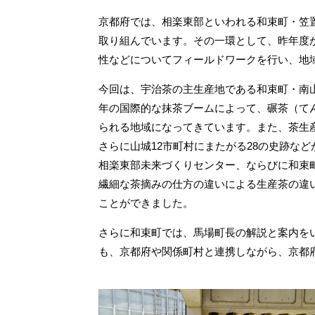
京都府では、相楽東部といわれる和束町・笠
取り組んでいます。その一環として、昨年度
性などについてフィールドワークを行い、地
今回は、宇治茶の主生産地である和束町・南
年の国際的な抹茶ブームによって、碾茶（て
られる地域になってきています。また、茶生
さらに山城12市町村にまたがる28の史跡な
相楽東部未来づくりセンター、ならびに和束
繊細な茶摘みの仕方の違いによる生産茶の違
ことができました。
さらに和束町では、馬場町長の解説と案内を
も、京都府や関係町村と連携しながら、京都