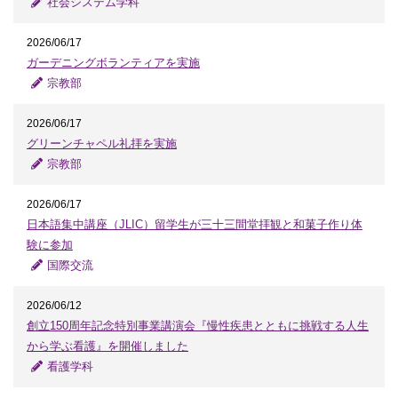
社会システム学科
2026/06/17
ガーデニングボランティアを実施
宗教部
2026/06/17
グリーンチャペル礼拝を実施
宗教部
2026/06/17
日本語集中講座（JLIC）留学生が三十三間堂拝観と和菓子作り体
験に参加
国際交流
2026/06/12
創立150周年記念特別事業講演会『慢性疾患とともに挑戦する人生
から学ぶ看護』を開催しました
看護学科