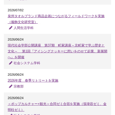
2026/07/02
泉州タオルブランド商品企画につながるフィールドワークを実施
（服飾文化研究室）
人間生活学科
2026/06/24
現代社会学部公開講座 第37期 町家講座～京町家で学ぶ歴史と
文化～ 第1回『アイシングクッキーに想いをのせて起業、新展開
へ』を開催
社会システム学科
2026/06/24
2026年度 春季リトリートを実施
宗教部
2026/06/24
＜ポップカルチャー×観光＞合同ゼミ合宿を実施（張瑋容ゼミ、金
明柱ゼミ）