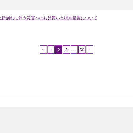
土砂崩れに伴う災害へのお見舞いと特別措置について
1
2
3
…
50
（こ
の
ペ
ー
ジ）