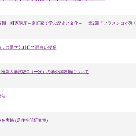
37期 町家講座～京町家で学ぶ歴史と文化～ 第2回『フラメンコが繋
編：共通学芸科目で面白い授業
S・推薦入学試験C（一次）の学外試験場について
開催
を実施 (居住空間研究室)