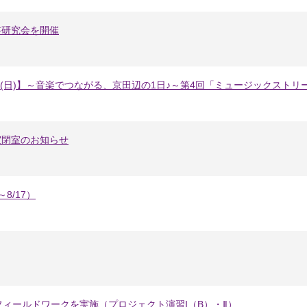
書研究会を開催
日(日)】～音楽でつながる、京田辺の1日♪～第4回「ミュージックストリ
室閉室のお知らせ
8/17）
ィールドワークを実施（プロジェクト演習I（B）・Ⅱ）