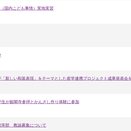
プⅡ（国内こども事情）実地実習
中
が「新しい和装表現」をテーマとした産学連携プロジェクト成果発表会
留学生が銀閣寺参拝とかんざし作り体験に参加
初等部 教諭募集について