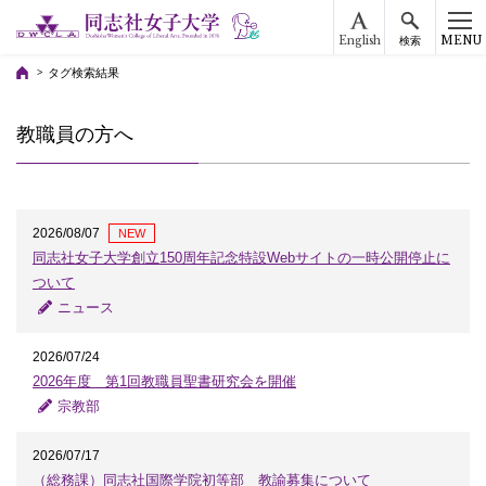
English
MENU
検索
タグ検索結果
教職員の方へ
2026/08/07
NEW
同志社女子大学創立150周年記念特設Webサイトの一時公開停止に
ついて
ニュース
2026/07/24
2026年度 第1回教職員聖書研究会を開催
宗教部
2026/07/17
（総務課）同志社国際学院初等部 教諭募集について