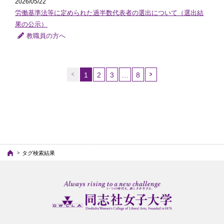
2026/05/22
労働基準法等に定められた過半数代表者の選出について（選出結
果の公示）
教職員の方へ
1
2
3
…
8
（こ
の
ペ
ー
ジ）
タグ検索結果