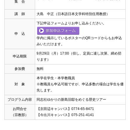
集 合
講 師
大島 中正（日本語日本文学科特別任用教授）
下記申込フォームよりお申し込みください。
申 込
学内に掲示しているポスターのQRコードからもお申込
みいただけます。
9月29日（月）17:00（但し、定員に達し次第、締め切
申込期限
ります）
参加費
無料
本学在学生・本学教職員
対 象
※教職員も申込可能ですが、申込多数の場合は学生を優
先します。
プログラム内容
同志社ゆかりの新島旧邸をめぐる歴史ツアー
お問合せ
【京田辺キャンパス】0774-65-8471
（宗教部）
【今出川キャンパス】075-251-4141