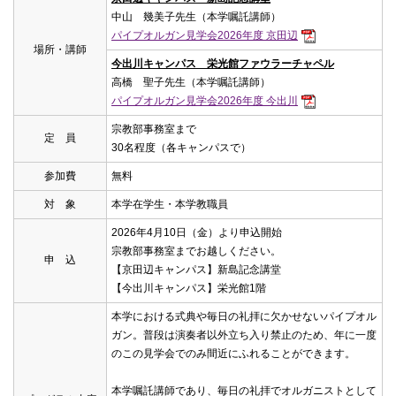
中山 幾美子先生（本学嘱託講師）
パイプオルガン見学会2026年度 京田辺
場所・講師
今出川キャンパス 栄光館ファウラーチャペル
高橋 聖子先生（本学嘱託講師）
パイプオルガン見学会2026年度 今出川
宗教部事務室まで
定 員
30名程度（各キャンパスで）
参加費
無料
対 象
本学在学生・本学教職員
2026年4月10日（金）より申込開始
宗教部事務室までお越しください。
申 込
【京田辺キャンパス】新島記念講堂
【今出川キャンパス】栄光館1階
本学における式典や毎日の礼拝に欠かせないパイプオル
ガン。普段は演奏者以外立ち入り禁止のため、年に一度
のこの見学会でのみ間近にふれることができます。
本学嘱託講師であり、毎日の礼拝でオルガニストとして