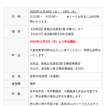
2025年11月18日（火）・19日（水）
日 時
①13:00～ ②15:00～ ※リースを作るには約1時
間かかります。
【京田辺】新島記念講堂1階 宗教センター
場 所
【今出川】栄光館2階 E209 応接室
2025年11月3日（月）より申込開始
※参加希望日時を記入しに来てください。簡単な説明を
申 込
いたします。
京田辺：新島記念講堂1階 宗教部事務室
今出川：栄光館１階 宗教部事務室（E102）
定 員
各部10名程度（先着順）
参加費
無料
本学在学生・本学教職員 ※教職員も申込み可能です
対 象
が、申込多数の場合は学生を優先します。
持ち帰り用の手提げ袋（直径20㎝のリースが入るサイ