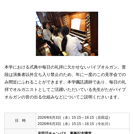
本学における式典や毎日の礼拝に欠かせないパイプオルガン。普
段は演奏者以外立ち入り禁止のため、年に一度のこの見学会での
み間近にふれることができます。本学嘱託講師であり、毎日の礼
拝でオルガニストとしてご活躍いただいている先生がたがパイプ
オルガンの音の出る仕組みなどについてご説明くださいます。
2026年6月3日（水）15:15～16:15（京田辺）
日 時
2026年6月3日（水）15:15～16:15（今出川）
京田辺キャンパス 新島記念講堂