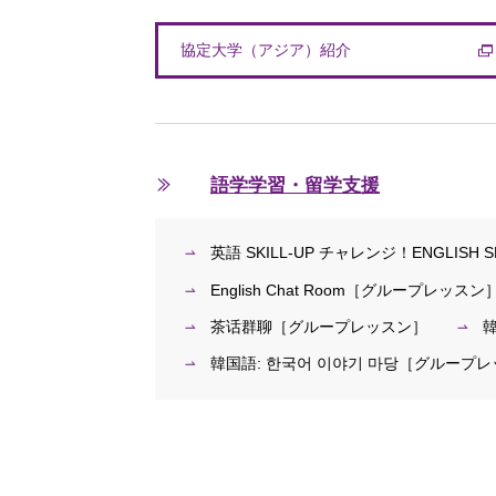
協定大学（アジア）紹介
語学学習・留学支援
英語 SKILL-UP チャレンジ！ENGLISH SK
English Chat Room［グループレッスン
茶话群聊［グループレッスン］
韓
韓国語: 한국어 이야기 마당［グループ