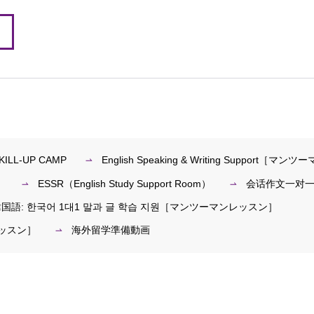
ILL-UP CAMP
English Speaking & Writing Support［
］
ESSR（English Study Support Room）
会话作文一对
国語: 한국어 1대1 말과 글 학습 지원［マンツーマンレッスン］
レッスン］
海外留学準備動画