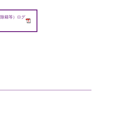
、除籍等）ログ
）