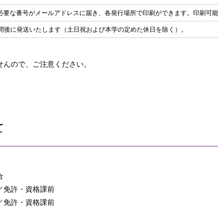
必要な番号がメールアドレスに届き、各発行場所で印刷ができます。印刷可能
週間後に発送いたします（土日祝および本学の定めた休日を除く）。
せんので、ご注意ください。
て
合
／免許・資格課前
／免許・資格課前