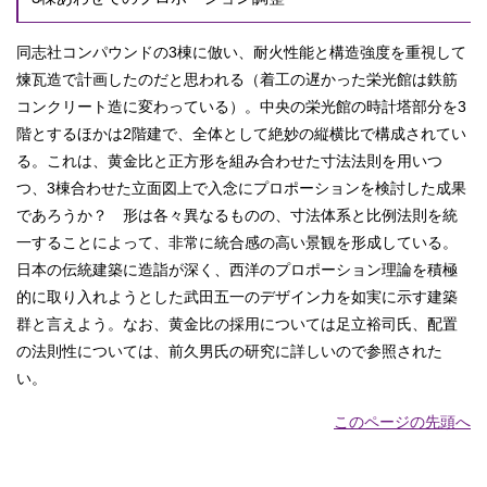
同志社コンパウンドの3棟に倣い、耐火性能と構造強度を重視して
煉瓦造で計画したのだと思われる（着工の遅かった栄光館は鉄筋
コンクリート造に変わっている）。中央の栄光館の時計塔部分を3
階とするほかは2階建で、全体として絶妙の縦横比で構成されてい
る。これは、黄金比と正方形を組み合わせた寸法法則を用いつ
つ、3棟合わせた立面図上で入念にプロポーションを検討した成果
であろうか？ 形は各々異なるものの、寸法体系と比例法則を統
一することによって、非常に統合感の高い景観を形成している。
日本の伝統建築に造詣が深く、西洋のプロポーション理論を積極
的に取り入れようとした武田五一のデザイン力を如実に示す建築
群と言えよう。なお、黄金比の採用については足立裕司氏、配置
の法則性については、前久男氏の研究に詳しいので参照された
い。
このページの先頭へ