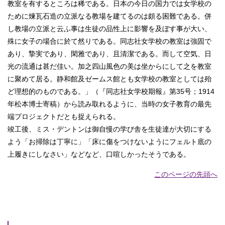
教室を有するところは稀である。日本の今日の国力では女学校の
ために煉瓦石造の立派なる教場を建てるのは頗る困難である。併
し教場の立派と云ふ事は生徒の品性上に影響を及ぼす事が大い、
殊に女子の場合に於て然りである。同志社女学校の教室は強固で
あり、摯実であり、閑雅であり、且清潔である。而して空気、日
光の流通は甚だ佳い。加之四山風色の美は坐からにして之を教室
に聚めて居る。静和館及ゼームス館とも女学校の教室としては殆
ど理想的のものである。」（『同志社女学校期報』第35号；1914
年松本博士寄稿）から読み取れるように、当時の女子教育の最先
端プロジェクトだとも捉えられる。
竣工後、ミス・デントンは御自慢の学び舎を生徒達が大切にする
よう「お掃除は丁寧に」「床に傷をつけないようにフェルト底の
上履きにしなさい」などなど、口喧しかったそうである。
このページの先頭へ