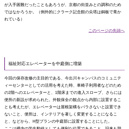
が入手困難だったこともあろうが、京都の街並みとの調和のため
ではなかろうか。（例外的にクラーク記念館の尖塔は銅板で葺か
れている）
このページの先頭へ
福祉対応エレベーターを中庭側に増築
今回の保存改修の主目的である、今出川キャンパスのコミュニテ
ィーセンターとしての活用を考えた時、車椅子利用者などのため
の2階へのエレベーターと、1階床までの進入スロープ、さらには
便所の新設が求められた。外観保全の観点から内部に設置するこ
とも考えたが、エレベーターは屋根架構をバラさないと設置でき
ないこと、便所は、インテリアを著しく変更することになるこ
と、などから、H型プランの中庭部に設置することにした。
ここは構内の学生動線としても便利な位置であること、旧来も憩