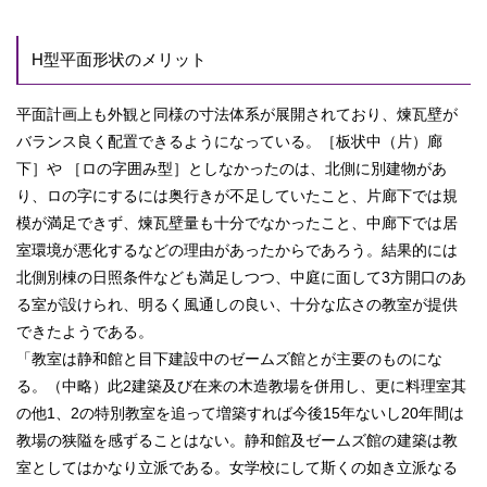
H型平面形状のメリット
平面計画上も外観と同様の寸法体系が展開されており、煉瓦壁が
バランス良く配置できるようになっている。［板状中（片）廊
下］や ［ロの字囲み型］としなかったのは、北側に別建物があ
り、ロの字にするには奥行きが不足していたこと、片廊下では規
模が満足できず、煉瓦壁量も十分でなかったこと、中廊下では居
室環境が悪化するなどの理由があったからであろう。結果的には
北側別棟の日照条件なども満足しつつ、中庭に面して3方開口のあ
る室が設けられ、明るく風通しの良い、十分な広さの教室が提供
できたようである。
「教室は静和館と目下建設中のゼームズ館とが主要のものにな
る。（中略）此2建築及び在来の木造教場を併用し、更に料理室其
の他1、2の特別教室を追って増築すれば今後15年ないし20年間は
教場の狭隘を感ずることはない。静和館及ゼームズ館の建築は教
室としてはかなり立派である。女学校にして斯くの如き立派なる