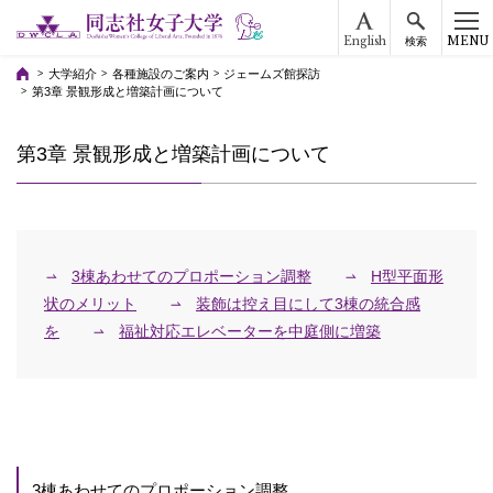
English
MENU
検索
大学紹介
各種施設のご案内
ジェームズ館探訪
第3章 景観形成と増築計画について
第3章 景観形成と増築計画について
3棟あわせてのプロポーション調整
H型平面形
状のメリット
装飾は控え目にして3棟の統合感
を
福祉対応エレベーターを中庭側に増築
3棟あわせてのプロポーション調整