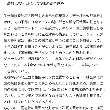
装飾は控え目にして3棟の統合感を
栄光館は時計塔３階部を８角形の瞑想室とし寄せ棟の勾配屋根を
かけ、その下部に３連アーチの開口部と立派な石造風の柱とキャ
ノピーを持つエントランスを設けて、キリスト教主義学校らしさ
を漂わせ、これを中心に左右対称の構成としている。ジェームズ
館と静和館は、後にこの栄光館が中心に建つことを前提として、
全体の対称性を損うことがないように、栄光館よりも装飾性を抑
えつつ、ほぼ同様のデザインでまとめたものと思われる。
ジェームズ館、旧静和館ともに、単体でも左右対称のデザインと
なっており、3棟全体での対称性と重なりあって、自然なハーモニ
ーを奏でている。
京都御苑の北正面と相国寺門前に位置することも、３棟全体に洋
風の装飾を強く施すことをためらわせたと想像される。実際、当
時の京都において同志社は、“耶蘇教”に対する異端視の圧力を受け
ており、目立つ場所で本格的な西洋風キリスト教建築を建てるこ
とは、はばかられたのであろう。
ちなみに、同志社の重要文化財が全て和瓦で葺かれたのは、洋瓦