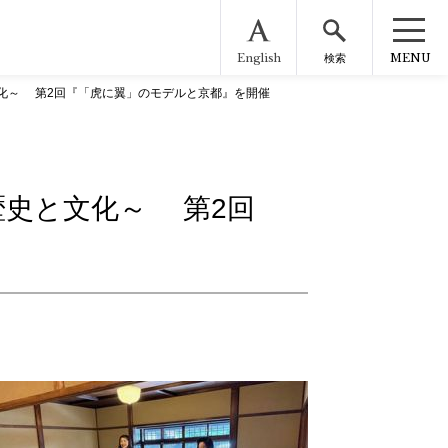
English
MENU
検索
化～ 第2回『「虎に翼」のモデルと京都』を開催
歴史と文化～ 第2回