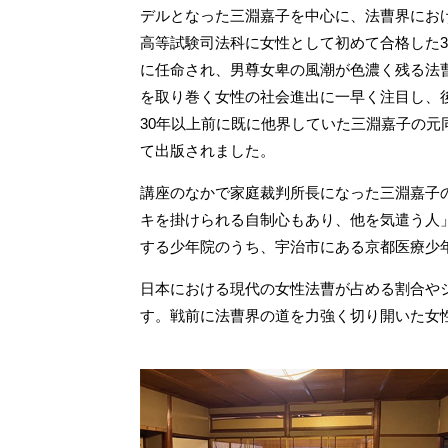
デルとなった三淵嘉子を中心に、法曹界におけ
高等試験司法科に女性として初めて合格した
に任命され、男尊女卑の風潮が色濃く残る法
を取り巻く女性の社会進出に一早く注目し、
30年以上前に既に他界していた三淵嘉子の
て出版されました。
講座のなかで家庭裁判所長になった三淵嘉子
キを掛けられる自制心もあり、他を気遣う人」
する少年院のうち、宇治市にある京都医療少
日本における現代の女性法曹が占める割合や
す。戦前に法曹界の道を力強く切り開いた女