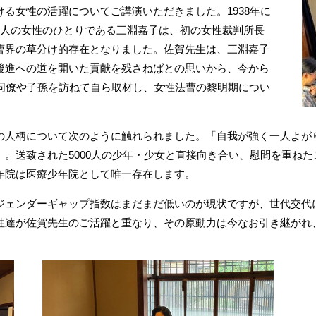
る女性の活躍についてご講演いただきました。1938年に
3人の女性のひとりである三淵嘉子は、初の女性裁判所長
曹界の草分け的存在となりました。佐賀先生は、三淵嘉子
後進への道を開いた貢献を残さねばとの思いから、今から
元同僚や子孫を訪ねて自ら取材し、女性法曹の黎明期につい
の人柄について次のように触れられました。「自我が強く一人よが
。送致された5000人の少年・少女と直接向き合い、慰問を重ね
年院は医療少年院として唯一存在します。
ジェンダーギャップ指数はまだまだ低いのが現状ですが、世代交代
性達が佐賀先生のご活躍と重なり、その原動力は今なお引き継がれ