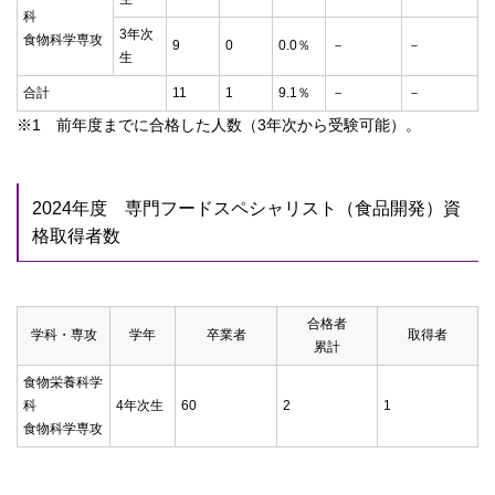
科
3年次
食物科学専攻
9
0
0.0％
－
－
生
合計
11
1
9.1％
－
－
※1 前年度までに合格した人数（3年次から受験可能）。
2024年度 専門フードスペシャリスト（食品開発）資
格取得者数
合格者
学科・専攻
学年
卒業者
取得者
累計
食物栄養科学
科
4年次生
60
2
1
食物科学専攻