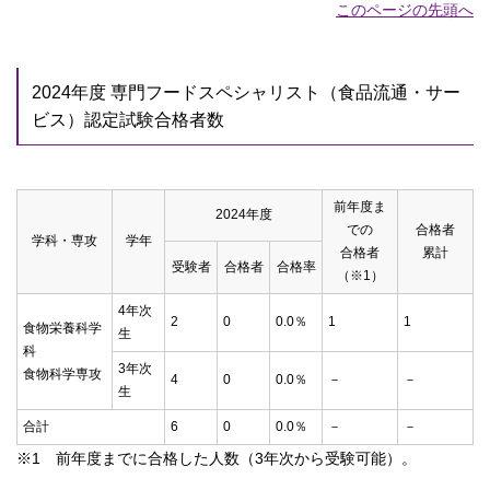
このページの先頭へ
2024年度 専門フードスペシャリスト（食品流通・サー
ビス）認定試験合格者数
前年度ま
2024年度
での
合格者
学科・専攻
学年
合格者
累計
受験者
合格者
合格率
（※1）
4年次
2
0
0.0％
1
1
食物栄養科学
生
科
3年次
食物科学専攻
4
0
0.0％
－
－
生
合計
6
0
0.0％
－
－
※1 前年度までに合格した人数（3年次から受験可能）。