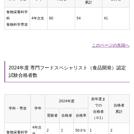
累計
食物栄養科学
科
4年次生
60
54
41
食物科学専攻
このページの先頭へ
2024年度 専門フードスペシャリスト（食品開発）認定
試験合格者数
前年度ま
2024年度
での
合格者
学科・専攻
学年
合格者
累計
受験者
合格者
合格率
（※1）
4年次
2
1
50.0％
1
2
食物栄養科学
生