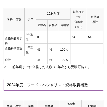
前年度ま
2024年度
での
合格者
学科・専攻
学年
合格者
累計
受験者
合格者
合格率
（※1）
4年次
0
0
－
54
54
食物栄養科学
生
科
3年次
食物科学専攻
46
46
100％
－
－
生
合計
46
46
100％
－
－
※1 前年度までに合格した人数（3年次から受験可能）。
2024年度 フードスペシャリスト資格取得者数
合格者
学科・専攻
学年
卒業者
取得者