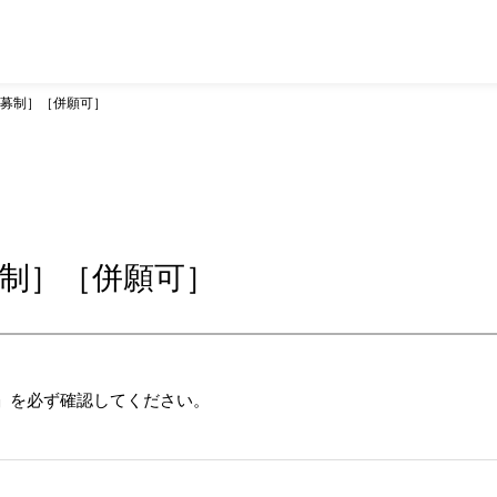
公募制］［併願可］
募制］［併願可］
」
を必ず確認してください。