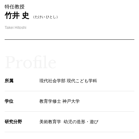
特任教授
竹井 史
（たけい ひとし）
Takei Hitoshi
Profile
所属
現代社会学部 現代こども学科
学位
教育学修士 神戸大学
研究分野
美術教育学 幼児の造形・遊び