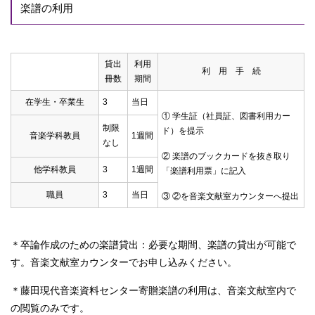
楽譜の利用
貸出
利用
利 用 手 続
冊数
期間
在学生・卒業生
3
当日
① 学生証（社員証、図書利用カー
制限
ド）を提示
音楽学科教員
1週間
なし
② 楽譜のブックカードを抜き取り
他学科教員
3
1週間
「楽譜利用票」に記入
職員
3
当日
③ ②を音楽文献室カウンターへ提出
＊卒論作成のための楽譜貸出：必要な期間、楽譜の貸出が可能で
す。音楽文献室カウンターでお申し込みください。
＊藤田現代音楽資料センター寄贈楽譜の利用は、音楽文献室内で
の閲覧のみです。