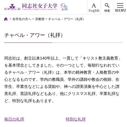
English
MENU
検索
在学生の方へ
宗教部
チャペル・アワー（礼拝）
チャペル・アワー（礼拝）
同志社は、創立以来140年以上、一貫して「キリスト教主義教育」
を基本理念としてきました。その一つとして、毎朝行なわれてい
るチャペル・アワー（礼拝）は、本学の精神教育・人格教育の中
心となるものです。学内の教職員、学外の講師や教会の牧師、在
学生、卒業生などによる奨励や、神への讃美演奏を中心とした讃
美礼拝、英語礼拝などもあり、他にクリスマス礼拝、卒業礼拝な
ど、特別な礼拝もあります。
毎日の礼拝
特別な礼拝