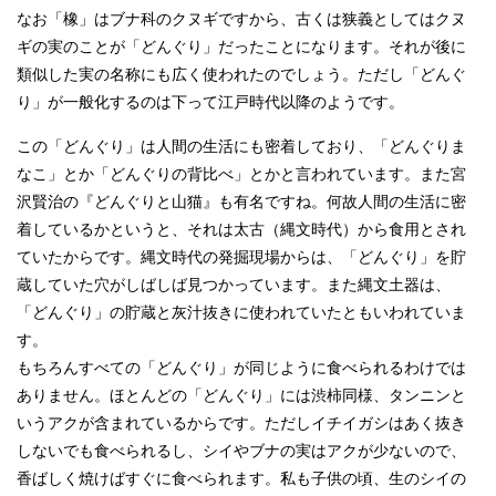
なお「橡」はブナ科のクヌギですから、古くは狭義としてはクヌ
ギの実のことが「どんぐり」だったことになります。それが後に
類似した実の名称にも広く使われたのでしょう。ただし「どんぐ
り」が一般化するのは下って江戸時代以降のようです。
この「どんぐり」は人間の生活にも密着しており、「どんぐりま
なこ」とか「どんぐりの背比べ」とかと言われています。また宮
沢賢治の『どんぐりと山猫』も有名ですね。何故人間の生活に密
着しているかというと、それは太古（縄文時代）から食用とされ
ていたからです。縄文時代の発掘現場からは、「どんぐり」を貯
蔵していた穴がしばしば見つかっています。また縄文土器は、
「どんぐり」の貯蔵と灰汁抜きに使われていたともいわれていま
す。
もちろんすべての「どんぐり」が同じように食べられるわけでは
ありません。ほとんどの「どんぐり」には渋柿同様、タンニンと
いうアクが含まれているからです。ただしイチイガシはあく抜き
しないでも食べられるし、シイやブナの実はアクが少ないので、
香ばしく焼けばすぐに食べられます。私も子供の頃、生のシイの