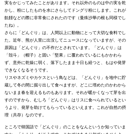
実をかじってみたことがあります。それ以外のものは中の実を乾
かし、粉にしたものを水にさらしてドングリ粉にします。これが
飢饉などの際に非常食にされたのです（曼殊沙華の根も同様でし
たね）。
さらに「どんぐり」は、人間以上に動物にとって大切な食料でし
た。近年、熊が人里に出没してニュースになっていますが、その
原因は「どんぐり」の不作だとされています。「どんぐり」は
「殻斗」（帽子）と固い「堅果」に覆われているにもかかわら
ず、意外に乾燥に弱く、落下したまま十日も経つと、もはや発芽
できなくなるそうです。
リスやネズミやカケスという鳥などは、「どんぐり」を地中に貯
蔵して冬の間に掘り出して食べますが、どこに埋めたのかわから
ないまま春を迎えるものもあります。それが暖かくなって芽を出
すのですから、むしろ「どんぐり」はリスに食べられているとい
うより、発芽を助けてもらっているといえます。これが自然の摂
理（共存）なのです。
ところで韓国語で「どんぐり」のことをなんというか知っていま