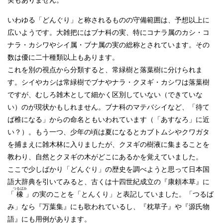
実もありません。
いわゆる「どんぐり」と称されるものの守備範囲は、予想以上に
広いようです。大雑把にはブナ科の実、特にコナラ属のカシ・コ
ナラ・カシワやシイ属・ブナ属の実の総称とされています。その
数は優に二十種類以上もあります。
これを別の視点から分類すると、常緑樹と落葉樹に分けられま
す。シイやカシは常緑樹でブナやナラ・クヌギ・カシワは落葉樹
ですが、むしろ雑木として細かく区別していない（できていな
い）のが現状かもしれません。ブナ科のマテバシイなど、「待て
ば椎になる」からの命名ともいわれています（「あすなろ」に近
い？）。もう一つ、少年の頃は夏になるとカブトムシやクワガタ
を捕まえに雑木林に入りましたが、クヌギの樹液に集まることを
教わり、自然とクヌギの木がどこにあるかを覚えていました。
ここで少しばかり「どんぐり」の歴史を調べようと思って日本国
語大辞典を引いてみると、古くは十四世紀成立の『康頼本草』に
つるばみ
「
橡
」の実のことを「とんくり」と表記していました。「つるば
み」なら『万葉集』にも歌われているし、『枕草子』や『源氏物
語』にも用例があります。