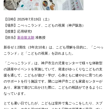
【日時】2025年7月19日（土）
【場所】こべっこランド、こどもの視展（神戸阪急）
【授業】応用研究Ⅰ
【担当】
新谷龍太朗
准教授
新谷ゼミ2期生（3年次10名）は、こども理解を目的に、「こべっ
こランド」と「こどもの視展」を訪れました。
「こべっこランド」は、神戸市立の児童センターで様々な体験型
の講座やイベントを実施していて、発達がゆっくりなこどもの支
援を通して、こどもが遊び・学び、心身ともに健やかに育つため
のサポートを行う施設です。隣には神戸市こども家庭センターが
あり、家族で遊びに出かけた際に、こどもの相談ができるように
なっています。
とても暑い日でしたが、こどもは室外で鬼ごっこをしたり、スプ