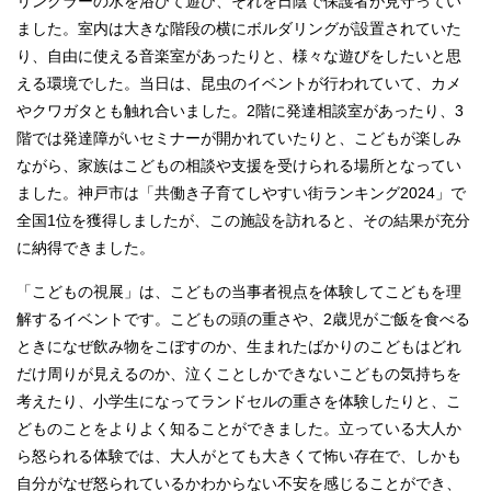
リンクラーの水を浴びて遊び、それを日陰で保護者が見守ってい
ました。室内は大きな階段の横にボルダリングが設置されていた
り、自由に使える音楽室があったりと、様々な遊びをしたいと思
える環境でした。当日は、昆虫のイベントが行われていて、カメ
やクワガタとも触れ合いました。2階に発達相談室があったり、3
階では発達障がいセミナーが開かれていたりと、こどもが楽しみ
ながら、家族はこどもの相談や支援を受けられる場所となってい
ました。神戸市は「共働き子育てしやすい街ランキング2024」で
全国1位を獲得しましたが、この施設を訪れると、その結果が充分
に納得できました。
「こどもの視展」は、こどもの当事者視点を体験してこどもを理
解するイベントです。こどもの頭の重さや、2歳児がご飯を食べる
ときになぜ飲み物をこぼすのか、生まれたばかりのこどもはどれ
だけ周りが見えるのか、泣くことしかできないこどもの気持ちを
考えたり、小学生になってランドセルの重さを体験したりと、こ
どものことをよりよく知ることができました。立っている大人か
ら怒られる体験では、大人がとても大きくて怖い存在で、しかも
自分がなぜ怒られているかわからない不安を感じることができ、