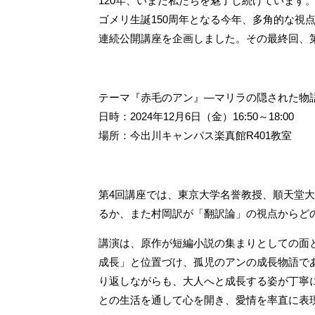
120年、いまだ私たちを魅了し続けています
ゴメリ生誕150周年となる今年、多角的な視
連続公開講座を企画しました。その最終回、
テーマ『赤毛のアン』―マリラの隠された物
日時：2024年12月6日（金）16:50～18:00
場所：今出川キャンパス楽真館R401教室
第4回講座では、東京大学名誉教授、順天堂
るか、また村岡訳が「翻訳論」の視点からど
講演は、原作が短編小説の集まりとしての面
成長」と位置づけ、孤児のアンの成長物語で
り返しながらも、大人へと成長する姿が丁寧
との生活を通して心を開き、愛情を率直に表