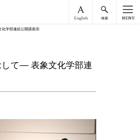
English
MENU
検索
文化学部連続公開講座④
して― 表象文化学部連