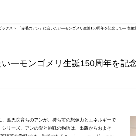
ピックス
『赤毛のアン』に会いたい―モンゴメリ生誕150周年を記念して― 表象
い―モンゴメリ生誕150周年を記念
に、孤児院育ちのアンが、持ち前の想像力とエネルギーで
』シリーズ。アンの愛と挑戦の物語は、出版からおよそ