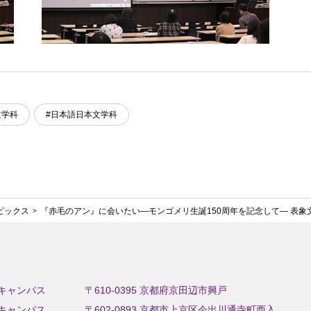
文学科
#日本語日本文学科
ピックス
『赤毛のアン』に会いたい―モンゴメリ生誕150周年を記念して― 表象
キャンパス
〒610-0395 京都府京田辺市興戸
キャンパス
〒602-0893 京都市上京区今出川通寺町西入