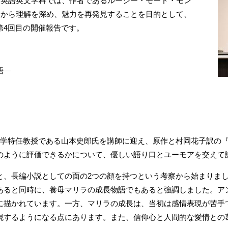
。英語英文学科では、作者であるルーシー・モード・モン
点から理解を深め、魅力を再発見することを目的として、
第4回目の開催報告です。
語―
大学特任教授である山本史郎氏を講師に迎え、原作と村岡花子訳の
のように評価できるかについて、優しい語り口とユーモアを交えて
と、長編小説としての面の2つの顔を持つという考察から始まりま
あると同時に、養母マリラの成長物語でもあると強調しました。ア
に描かれています。一方、マリラの成長は、当初は感情表現が苦手
現するようになる点にあります。また、信仰心と人間的な愛情との