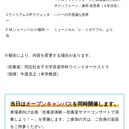
サクソフォーン：倉田 友里香（４年次生）
J.ウィリアムズ/P.ラヴェンダ
ハリーの不思議な世界
ー
C.M.シェーンベルク/森田 一
ミュージカル「レ・ミゼラブル」より
浩
※都合により、内容を変更する場合があります。
〈吹奏楽〉同志社女子大学音楽学科ウインドオーケストラ
〈指揮〉牛渡克之（本学教授）
当日は
オープンキャンパス
を同時開催します。
来場者向け企画「吹奏楽体験～吹奏楽サマーコンサートで演
奏しよう！～」を実施します。ご参加の方は、ご自身の楽器
をご持参ください。