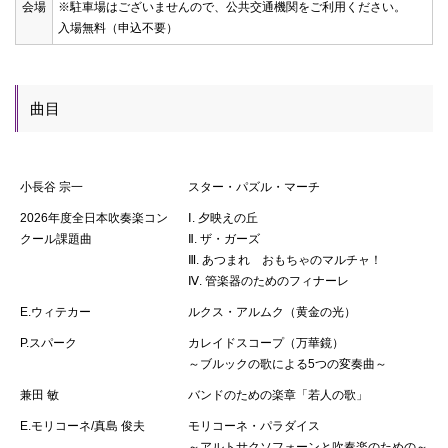
会場
※駐車場はございませんので、公共交通機関をご利用ください。
入場無料（申込不要）
曲目
小長谷 宗一
スター・パズル・マーチ
2026年度全日本吹奏楽コン
Ⅰ. 夕映えの丘
クール課題曲
Ⅱ. ザ・ガーズ
Ⅲ. あつまれ おもちゃのマルチャ！
Ⅳ. 管楽器のためのフィナーレ
E.ウィテカー
ルクス・アルムク（黄金の光）
P.スパーク
カレイドスコープ（万華鏡）
～ブルックの歌による5つの変奏曲～
兼田 敏
バンドのための楽章「若人の歌」
E.モリコーネ/真島 俊夫
モリコーネ・パラダイス
～アルトサクソフォーンと吹奏楽のための～