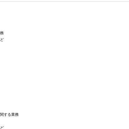
務
ど
関する業務
ど