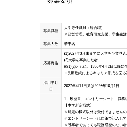
募集要項
大学専任職員（総合職）
募集職種
※経営管理、教育研究支援、学生生活
募集人数
若干名
(1)2027年3月末までに大学を卒業見
(2)大学を卒業した者
応募資格
※(1)(2)ともに、1986年4月2日以
※長期勤続によるキャリア形成を図る
採用年月
2027年4月1日又は2026年10月1日
日
1．履歴書、エントリーシート、職務
【本学所定様式】
※所定の様式以外は受付できませんの
※エントリーシートは自筆で記入してく
※既卒者であっても職務経歴のない者