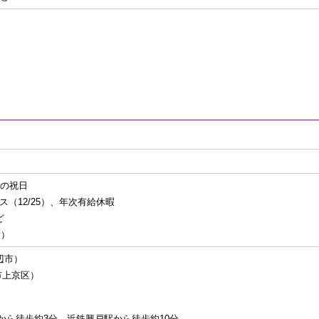
民の祝日
ス（12/25）、年次有給休暇
ど
績）
辺市）
市上京区）
から徒歩約3分、近鉄興戸駅から徒歩約10分