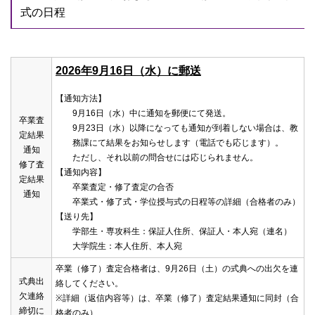
式の日程
2026年9月16日（水）に郵送
【通知方法】
9月16日（水）中に通知を郵便にて発送。
卒業査
9月23日（水）以降になっても通知が到着しない場合は、教
定結果
務課にて結果をお知らせします（電話でも応じます）。
通知
ただし、それ以前の問合せには応じられません。
修了査
【通知内容】
定結果
卒業査定・修了査定の合否
通知
卒業式・修了式・学位授与式の日程等の詳細（合格者のみ）
【送り先】
学部生・専攻科生：保証人住所、保証人・本人宛（連名）
大学院生：本人住所、本人宛
卒業（修了）査定合格者は、9月26日（土）の式典への出欠を連
式典出
絡してください。
欠連絡
※詳細（返信内容等）は、卒業（修了）査定結果通知に同封（合
締切に
格者のみ）