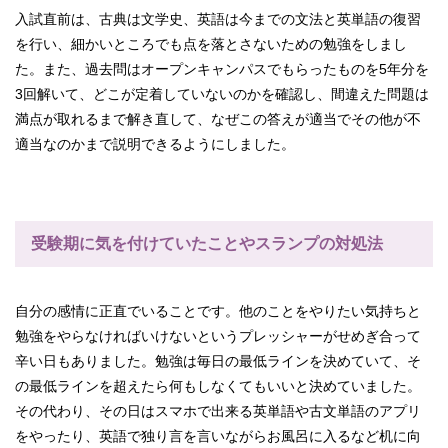
入試直前は、古典は文学史、英語は今までの文法と英単語の復習
を行い、細かいところでも点を落とさないための勉強をしまし
た。また、過去問はオープンキャンパスでもらったものを5年分を
3回解いて、どこが定着していないのかを確認し、間違えた問題は
満点が取れるまで解き直して、なぜこの答えが適当でその他が不
適当なのかまで説明できるようにしました。
受験期に気を付けていたことやスランプの対処法
自分の感情に正直でいることです。他のことをやりたい気持ちと
勉強をやらなければいけないというプレッシャーがせめぎ合って
辛い日もありました。勉強は毎日の最低ラインを決めていて、そ
の最低ラインを超えたら何もしなくてもいいと決めていました。
その代わり、その日はスマホで出来る英単語や古文単語のアプリ
をやったり、英語で独り言を言いながらお風呂に入るなど机に向