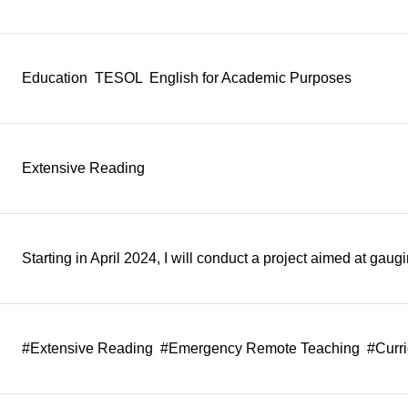
Education TESOL English for Academic Purposes
Extensive Reading
Starting in April 2024, I will conduct a project aimed at ga
#Extensive Reading #Emergency Remote Teaching #Curric