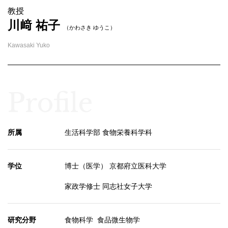
教授
川﨑 祐子
（かわさき ゆうこ）
Kawasaki Yuko
Profile
所属
生活科学部 食物栄養科学科
学位
博士（医学） 京都府立医科大学
家政学修士 同志社女子大学
研究分野
食物科学 食品微生物学