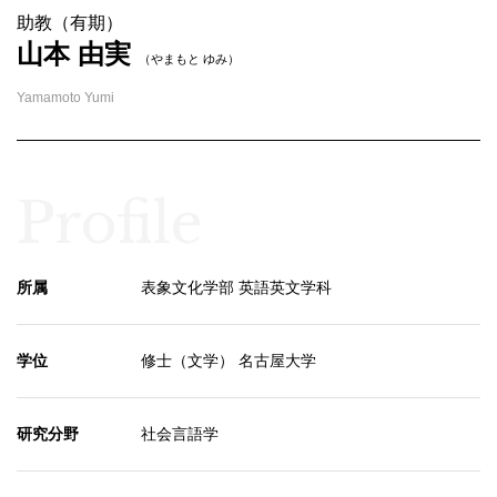
助教（有期）
山本 由実
（やまもと ゆみ）
Yamamoto Yumi
Profile
所属
表象文化学部 英語英文学科
学位
修士（文学） 名古屋大学
研究分野
社会言語学