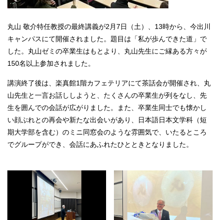
丸山 敬介特任教授の最終講義が2月7日（土）、13時から、今出川
キャンパスにて開催されました。題目は「私が歩んできた道」で
した。丸山ゼミの卒業生はもとより、丸山先生にご縁ある方々が
150名以上参加されました。
講演終了後は、楽真館1階カフェテリアにて茶話会が開催され、丸
山先生と一言お話ししようと、たくさんの卒業生が列をなし、先
生を囲んでの会話が広がりました。また、卒業生同士でも懐かし
い顔ぶれとの再会や新たな出会いがあり、日本語日本文学科（短
期大学部を含む）のミニ同窓会のような雰囲気で、いたるところ
でグループができ、会話にあふれたひとときとなりました。