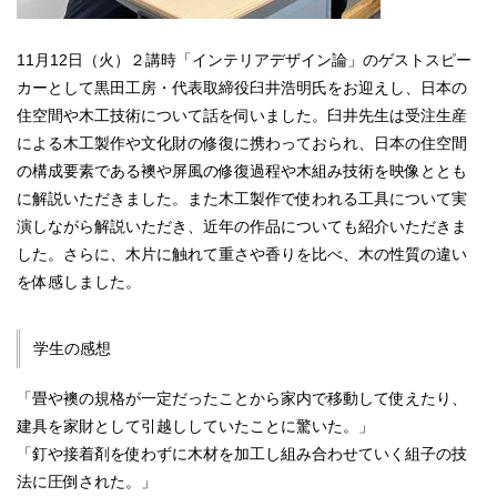
11月12日（火）２講時「インテリアデザイン論」のゲストスピー
カーとして黒田工房・代表取締役臼井浩明氏をお迎えし、日本の
住空間や木工技術について話を伺いました。臼井先生は受注生産
による木工製作や文化財の修復に携わっておられ、日本の住空間
の構成要素である襖や屏風の修復過程や木組み技術を映像ととも
に解説いただきました。また木工製作で使われる工具について実
演しながら解説いただき、近年の作品についても紹介いただきま
した。さらに、木片に触れて重さや香りを比べ、木の性質の違い
を体感しました。
学生の感想
「畳や襖の規格が一定だったことから家内で移動して使えたり、
建具を家財として引越ししていたことに驚いた。」
「釘や接着剤を使わずに木材を加工し組み合わせていく組子の技
法に圧倒された。」