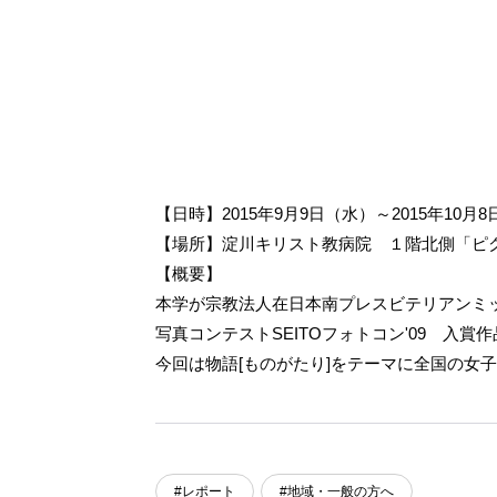
【日時】2015年9月9日（水）～2015年10月
【場所】淀川キリスト教病院 １階北側「ピ
【概要】
本学が宗教法人在日本南プレスビテリアンミ
写真コンテストSEITOフォトコン'09 入
今回は物語[ものがたり]をテーマに全国の女
#レポート
#地域・一般の方へ