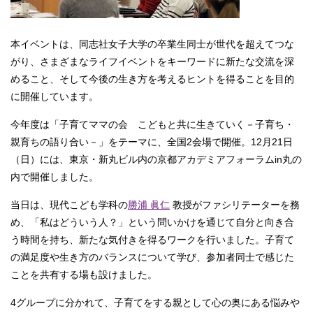
本イベントは、同志社女子大学の卒業生同士が世代を超えてつな
がり、さまざまなライフイベントをキーワードに新たな交流を深
めること、そして今後の生き方を考えるヒントを得ることを目的
に開催しています。
今年度は「子育てママの会 こどもと共に生きていく－子育ち・
親育ちの語り合い－」をテーマに、全国2会場で開催。12月21日
（日）には、東京・新丸ビル内の京都アカデミアフォーラムin丸の
内で開催しました。
当日は、現代こども学科の
勝浦 眞仁
教授がファシリテーターを務
め、「私はどういう人？」という問いかけを通じて自分と向き合
う時間を持ち、新たな気付きを得るワークを行いました。子育て
の満足度や生き方のバランスについて学び、参加者同士で感じた
ことを共有する場も設けました。
4グループに分かれて、子育てをする親として心の奥にある悩みや