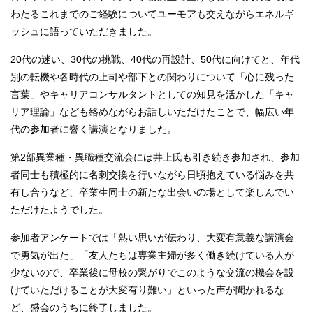
わたるこれまでのご経験についてユーモアも交えながらエネルギ
ッシュに語っていただきました。
20代の迷い、30代の挑戦、40代の再設計、50代に向けてと、年代
別の転機や各時代の上司や部下との関わりについて「心に残った
言葉」やキャリアコンサルタントとしての知見を活かした「キャ
リア理論」なども絡めながらお話しいただけたことで、幅広い年
代の参加者に響く講演となりました。
第2部異業種・異職種交流会には井上氏も引き続き参加され、参加
者同士も積極的に名刺交換を行いながら日頃抱えている悩みを共
有し合うなど、卒業生同士の新たな出会いの場として楽しんでい
ただけたようでした。
参加者アンケートでは「熱い思いが伝わり、大変有意義な講演会
で勇気が出た」「友人たちは専業主婦が多く働き続けている人が
少ないので、卒業後に母校の繋がりでこのような交流の機会を設
けていただけることが大変有り難い」といった声が聞かれるな
ど、盛会のうちに終了しました。