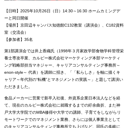
【日時】2025年10月26日（日）14:30～16:30 ホームカミングデ
ーと同日開催
【場所】京田辺キャンパス知徳館C132教室（講演会）、C182資料
室（交流会）
【参加者】35名
第1部講演会では井上香織氏（1998年３月家政学部食物学科管理栄
養士専攻卒業、カルビー株式会社マーケティング本部マーケティ
ング戦略部担当マネジャー、キャリアコンサルティング事務所～
enon-style～ 代表）を講師に招き、「「私らしさ」を軸に描くキ
ャリア～年代別の“転機”とマネジメントの実践～」と題して講演い
ただきました。
食品メーカーに営業で新卒入社後、外資系企業日本法人などを経
て、現在のカルビー株式会社に就職するまでの紆余曲折、また神
戸大学大学院でのMBA修得や大学での講師、子育てをしながらリ
モートワークでのマネジメント業務、さらには個人事業主として
のキャリアコンサルティング事務所立ち上げなど、同氏の多岐に