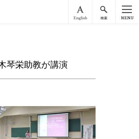
English
MENU
検索
鈴木琴栄助教が講演