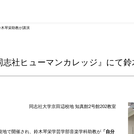
鈴木琴栄助教が講演
・同志社ヒューマンカレッジ』にて
同志社大学京田辺校地 知真館2号館202教室
辺校地で開催され、鈴木琴栄学芸学部音楽学科助教が
「自分