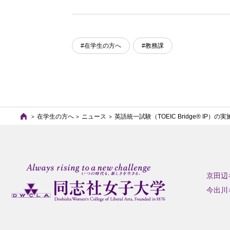
#在学生の方へ
#教務課
在学生の方へ
ニュース
英語統一試験（TOEIC Bridge® IP）の
京田辺
今出川