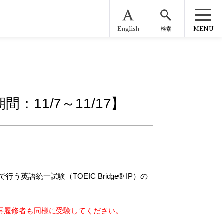
English
MENU
検索
：11/7～11/17】
学内で行う英語統一試験（TOEIC Bridge® IP）の
ションⅠB」の再履修者も同様に受験してください。