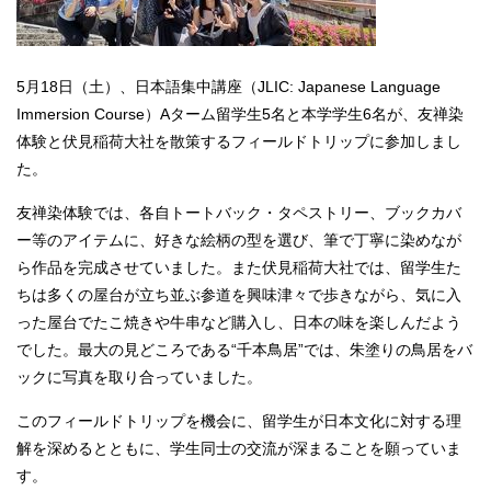
5月18日（土）、日本語集中講座（JLIC: Japanese Language
Immersion Course）Aターム留学生5名と本学学生6名が、友禅染
体験と伏見稲荷大社を散策するフィールドトリップに参加しまし
た。
友禅染体験では、各自トートバック・タペストリー、ブックカバ
ー等のアイテムに、好きな絵柄の型を選び、筆で丁寧に染めなが
ら作品を完成させていました。また伏見稲荷大社では、留学生た
ちは多くの屋台が立ち並ぶ参道を興味津々で歩きながら、気に入
った屋台でたこ焼きや牛串など購入し、日本の味を楽しんだよう
でした。最大の見どころである“千本鳥居”では、朱塗りの鳥居をバ
ックに写真を取り合っていました。
このフィールドトリップを機会に、留学生が日本文化に対する理
解を深めるとともに、学生同士の交流が深まることを願っていま
す。