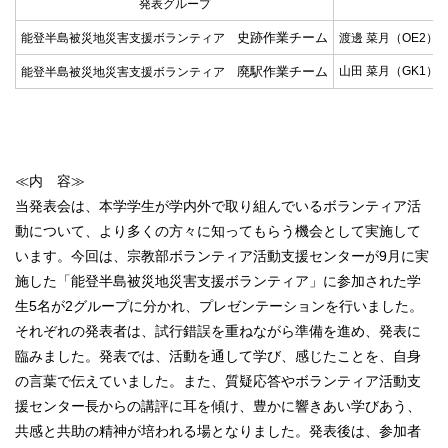
発表グループ
史跡作業チーム
能登半島被災地災害支援ボランティア
渡邊 菜月（OE2）
廃駅作業チーム
山田 菜月（GK1）
能登半島被災地災害支援ボランティア
≪内 容≫
当発表会は、本学学生が学内外で取り組んでいるボランティア活
動について、より多くの方々に知ってもらう機会として実施して
います。今回は、宗教部ボランティア活動支援センターが9月に実
施した「能登半島被災地災害支援ボランティア」に参加された学
生5名が2グループに分かれ、プレゼンテーションを行いました。
それぞれの発表者は、試行錯誤を重ねながら準備を進め、発表に
臨みました。発表では、活動を通して学び、感じたことを、自身
の言葉で伝えていました。また、質疑応答やボランティア活動支
援センター長からの講評に耳を傾け、豊かに響きあい学びあう、
共感と共助の精神が培われる場となりました。発表後は、参加者