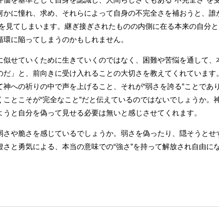
何かに憧れ、求め、それらによって自身の不完全さを補おうと、誰
想”を見てしまいます。継ぎ接ぎされたものの内側に在る本来の自分と
循環に陥ってしまうのかもしれません。
に似せていくために生きていくのではなく、困難や苦悩を通して、
のだ」と、前向きに受け入れることの大切さを教えてくれています
て神への祈りの中で声を上げること、それが“弱さを誇る”ことであ
くことこそが“完全なこと”だと伝えているのではないでしょうか。
ようと自分を偽って見せる必要は無いと感じさせてくれます。
弱さや脆さを感じているでしょうか。弱さを偽ったり、隠そうとせ
虚さと勇気による、本当の意味での“強さ”を持って解放され自由に