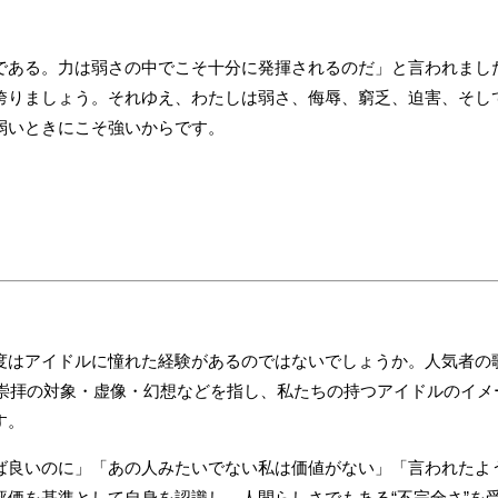
である。力は弱さの中でこそ十分に発揮されるのだ」と言われまし
誇りましょう。それゆえ、わたしは弱さ、侮辱、窮乏、迫害、そし
弱いときにこそ強いからです。
度はアイドルに憧れた経験があるのではないでしょうか。人気者の
ます。崇拝の対象・虚像・幻想などを指し、私たちの持つアイドルのイ
す。
ば良いのに」「あの人みたいでない私は価値がない」「言われたよ
評価を基準として自身を認識し、人間らしさでもある“不完全さ”を