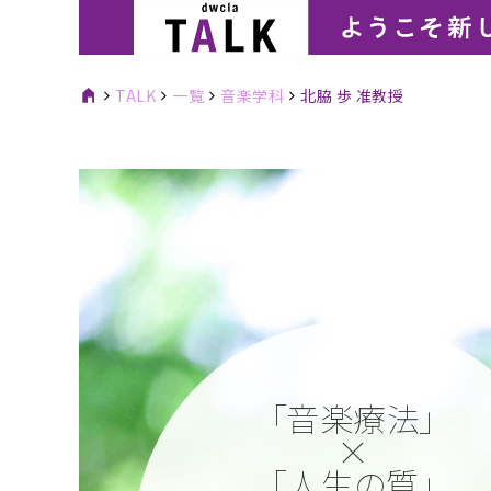
TALK
一覧
音楽学科
北脇 歩 准教授
「音楽療法」
×
「人生の質」