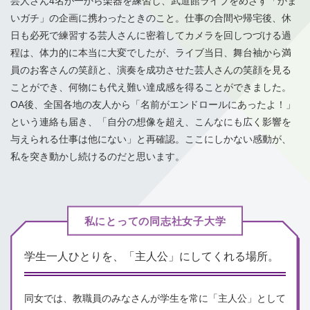
芸人さん4名が一から楽器を練習し、武道館ライブをめざす「かま
いガチ」の企画に携わったときのこと。仕事の合間や帰宅後、休
日も必死で練習する芸人さんに密着してカメラを回しつづける過
程は、体力的に本当に大変でしたが、ライブ当日、舞台袖から満
員のお客さんの笑顔と、演奏を成功させた芸人さんの笑顔を見る
ことができ、何物にも代え難い達成感を得ることができました。
OA後、全国各地の友人から「名前がエンドロールにあったよ！」
という連絡も届き、「自分の想像を超え、こんなにも広く影響を
与えられる仕事は他にない」と再確認。ここにしかない感動が、
私を突き動かし続けるのだと思います。
私にとっての同志社女子大学
学生一人ひとりを、
「主人公」にしてくれる場所。
同女では、教職員のみなさんが学生を常に「主人公」として