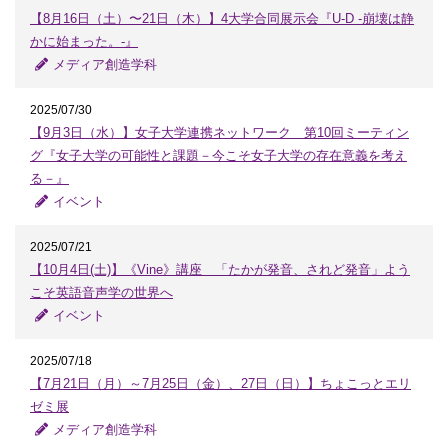
【8月16日（土）〜21日（木）】4大学合同展示会『U-D -崩壊は静
かに始まった。-』
メディア創造学科
2025/07/30
【9月3日（水）】女子大学連携ネットワーク 第10回ミーティン
グ『女子大学の可能性と課題－今こそ女子大学の存在意義を考え
る－』
イベント
2025/07/21
【10月4日(土)】《Vine》講座 「たかが発音、されど発音」よう
こそ英語音声学の世界へ
イベント
2025/07/18
【7月21日（月）～7月25日（金）、27日（日）】ちょこっとエリ
ゼミ展
メディア創造学科