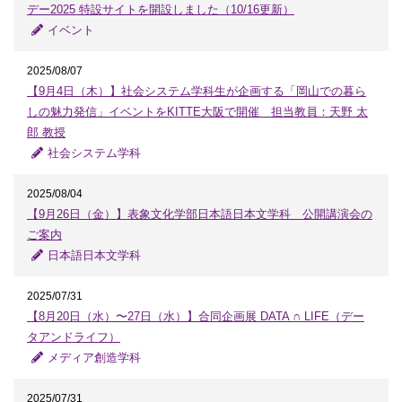
デー2025 特設サイトを開設しました（10/16更新）
イベント
2025/08/07
【9月4日（木）】社会システム学科生が企画する「岡山での暮ら
しの魅力発信」イベントをKITTE大阪で開催 担当教員：天野 太
郎 教授
社会システム学科
2025/08/04
【9月26日（金）】表象文化学部日本語日本文学科 公開講演会の
ご案内
日本語日本文学科
2025/07/31
【8月20日（水）〜27日（水）】合同企画展 DATA ∩ LIFE（デー
タアンドライフ）
メディア創造学科
2025/07/31