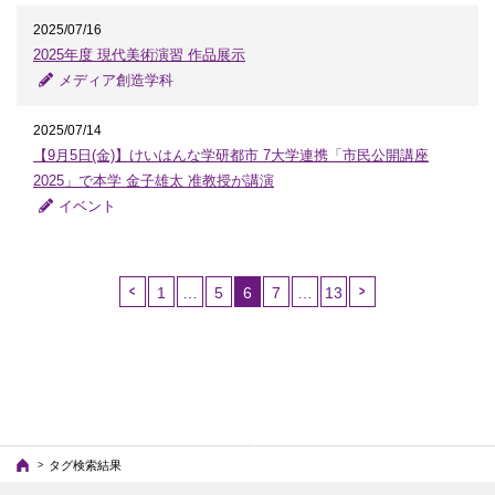
2025/07/16
2025年度 現代美術演習 作品展示
メディア創造学科
2025/07/14
【9月5日(金)】けいはんな学研都市 7大学連携「市民公開講座
2025」で本学 金子雄太 准教授が講演
イベント
1
…
5
6
7
…
13
（こ
の
ペ
ー
ジ）
タグ検索結果